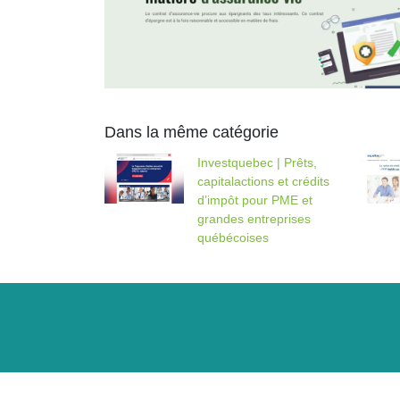
Dans la même catégorie
Investquebec | Prêts,
capitalactions et crédits
d’impôt pour PME et
grandes entreprises
québécoises