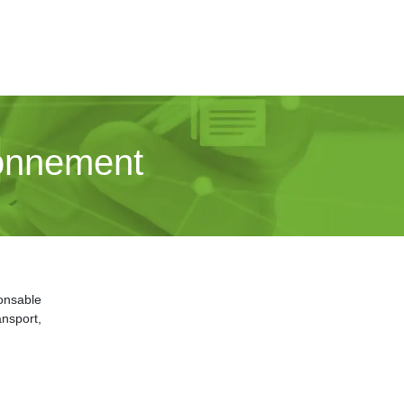
ironnement
onsable
nsport,