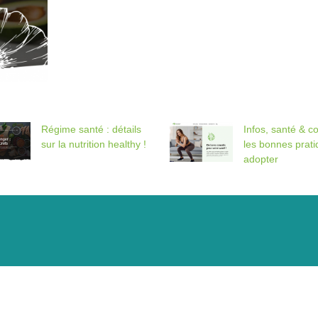
Régime santé : détails
Infos, santé & co
sur la nutrition healthy !
les bonnes prati
adopter