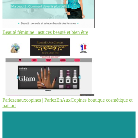
Beauté féminine : astuces beauté et bien être
Parlezenauxcopines | Par­lezEnAuxCopi­nes boutique cosmétique et
nail art