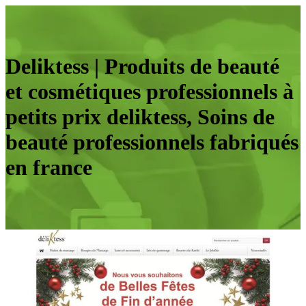
Deliktess | Produits de beauté
et cosmétiques profes­sion­nels à
petits prix deliktess, Soins de
beauté profes­sion­nels fabriqués
en france