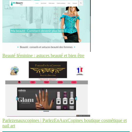
Beauté féminine : astuces beauté et bien être
Parlezenauxcopines | Par­lezEnAuxCopi­nes boutique cosmétique et
nail art