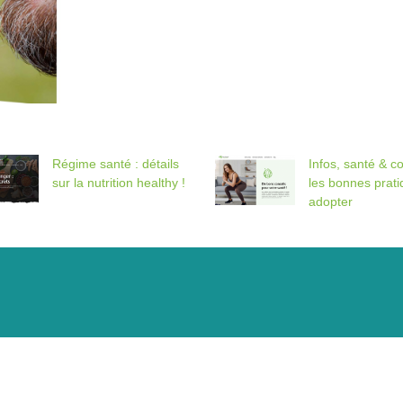
Régime santé : détails
Infos, santé & co
sur la nutrition healthy !
les bonnes prati
adopter